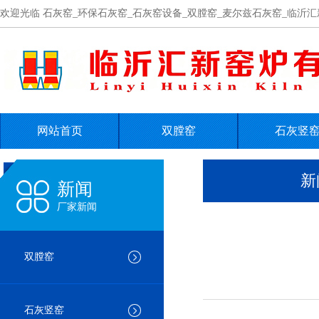
欢迎光临 石灰窑_环保石灰窑_石灰窑设备_双膛窑_麦尔兹石灰窑_临沂汇
网站首页
双膛窑
石灰竖
联系我们
在线留言
新
新闻
厂家新闻
双膛窑
石灰竖窑