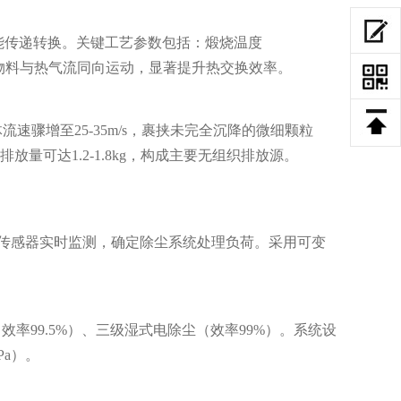
成热能传递转换。关键工艺参数包括：煅烧温度
设计使物料与热气流同向运动，显著提升热交换效率。
气体流速骤增至25-35m/s，裹挟未完全沉降的微细颗粒
放量可达1.2-1.8kg，构成主要无组织排放源。
压力传感器实时监测，确定除尘系统处理负荷。采用可变
。
率99.5%）、三级湿式电除尘（效率99%）。系统设
Pa）。