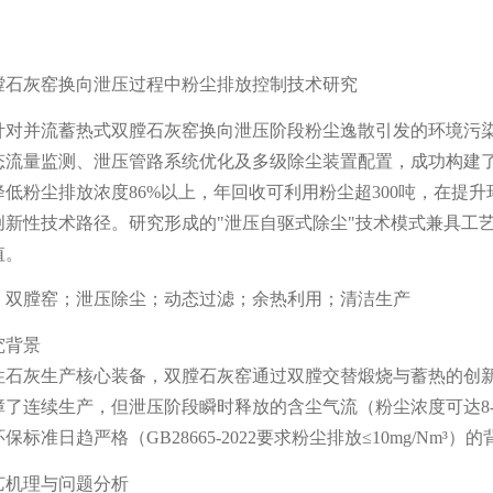
膛石灰窑
换向泄压过程中粉尘排放控制技术研究
针对并流蓄热式双膛石灰窑换向泄压阶段粉尘逸散引发的环境污
态流量监测、泄压管路系统优化及多级除尘装置配置，成功构建
降低粉尘排放浓度86%以上，年回收可利用粉尘超300吨，在提
创新性技术路径。研究形成的"泄压自驱式除尘"技术模式兼具工
值。
：双膛窑；泄压除尘；动态过滤；余热利用；清洁生产
究背景
性石灰生产核心装备，双膛石灰窑通过双膛交替煅烧与蓄热的创新
了连续生产，但泄压阶段瞬时释放的含尘气流（粉尘浓度可达8-1
保标准日趋严格（GB28665-2022要求粉尘排放≤10mg/N
艺机理与问题分析