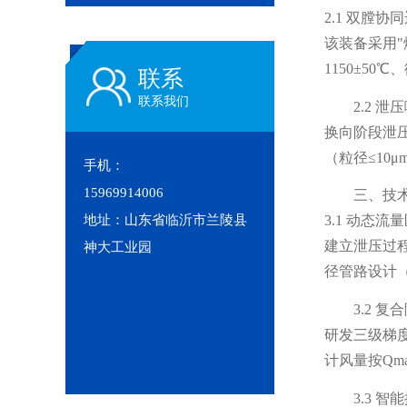
2.1 双膛协
该装备采用"
1150±5
联系
联系我们
2.2 
换向阶段泄压阀
（粒径≤10
手机：
15969914006
三、技
地址：山东省临沂市兰陵县
3.1 动态流
建立泄压过程
神大工业园
径管路设计（D
3.2 
研发三级梯度
计风量按Qma
3.3 