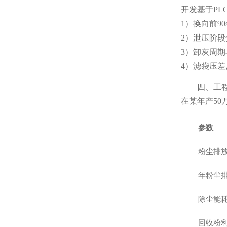
开发基于PL
1）换向前9
2）泄压阶
3）卸灰周
4）滤袋压差反
四、工
在某年产5
参数
粉尘排
年粉尘
除尘能
回收粉