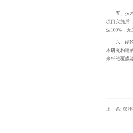
五、技
项目实施后，
达100%，
六、结
本研究构建
米纤维覆膜
上一条:
双膛