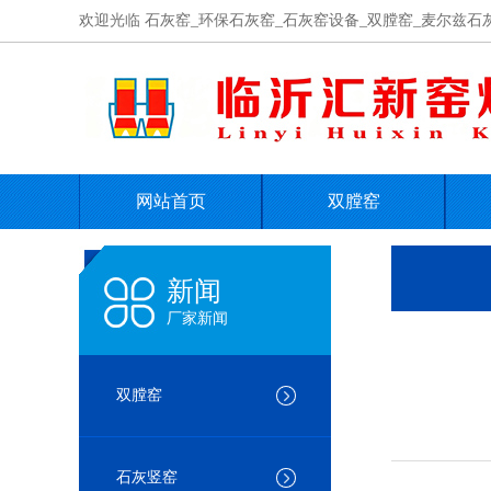
欢迎光临 石灰窑_环保石灰窑_石灰窑设备_双膛窑_麦尔兹石
网站首页
双膛窑
联系我们
在线留言
新闻
厂家新闻
双膛窑
石灰竖窑