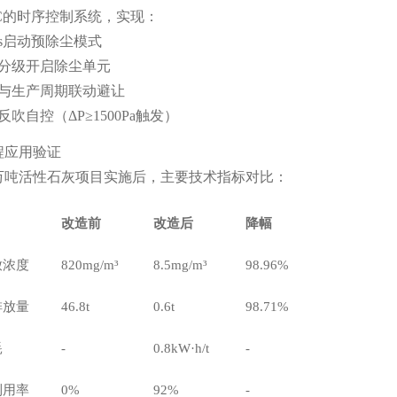
C的时序控制系统，实现：
0s启动预除尘模式
段分级开启除尘单元
期与生产周期联动避让
吹自控（ΔP≥1500Pa触发）
程应用验证
0万吨活性石灰项目实施后，主要技术指标对比：
改造前
改造后
降幅
放浓度
820mg/m³
8.5mg/m³
98.96%
排放量
46.8t
0.6t
98.71%
耗
-
0.8kW·h/t
-
利用率
0%
92%
-